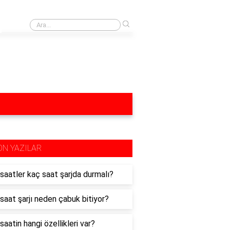
›
Buhar açıcı ütü işe yarıyor mu?
ON YAZILAR
ı saatler kaç saat şarjda durmalı?
ı saat şarjı neden çabuk bitiyor?
 saatin hangi özellikleri var?