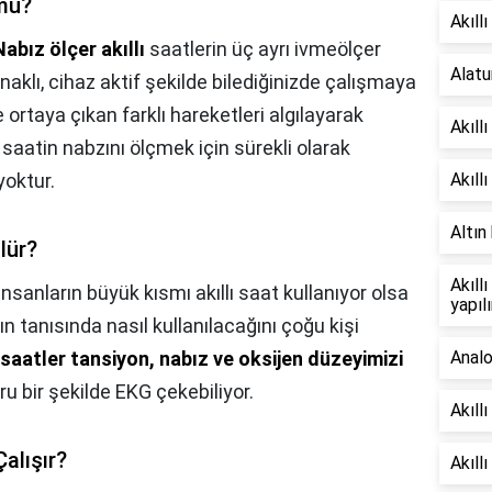
 mu?
Akıll
Nabız ölçer akıllı
saatlerin üç ayrı ivmeölçer
Alatu
klı, cihaz aktif şekilde bilediğinizde çalışmaya
ortaya çıkan farklı hareketleri algılayarak
Akıll
saatin nabzını ölçmek için sürekli olarak
yoktur.
Akıll
Altın
lür?
Akıllı
İnsanların büyük kısmı akıllı saat kullanıyor olsa
yapılı
ın tanısında nasıl kullanılacağını çoğu kişi
lı saatler tansiyon, nabız ve oksijen düzeyimizi
Analo
u bir şekilde EKG çekebiliyor.
Akıll
Çalışır?
Akıllı