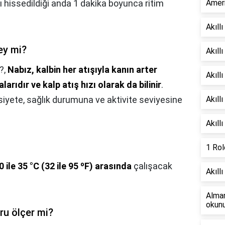
arı hissedildiği anda 1 dakika boyunca ritim
Ameri
Akıllı
şey mi?
Akıll
?,
Nabız, kalbin her atışıyla kanın arter
Akıllı
arıdır ve kalp atış hızı olarak da bilinir
.
siyete, sağlık durumuna ve aktivite seviyesine
Akıll
Akıll
1 Rol
0 ile 35 °C (32 ile 95 ºF) arasında
çalışacak
Akıllı
Alman
okun
ru ölçer mi?