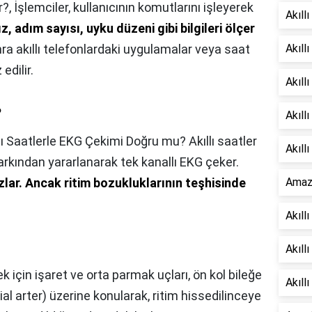
r?,
İşlemciler, kullanıcının komutlarını işleyerek
Akıll
z, adım sayısı, uyku düzeni gibi bilgileri ölçer
nra akıllı telefonlardaki uygulamalar veya saat
Akıllı
edilir.
Akıll
?
Akıll
lı Saatlerle EKG Çekimi Doğru mu? Akıllı saatler
Akıll
farkından yararlanarak tek kanallı EKG çeker.
zlar.
Ancak ritim bozukluklarının teşhisinde
Amazf
Akıll
Akıll
 için işaret ve orta parmak uçları, ön kol bileğe
Akıllı
l arter) üzerine konularak, ritim hissedilinceye