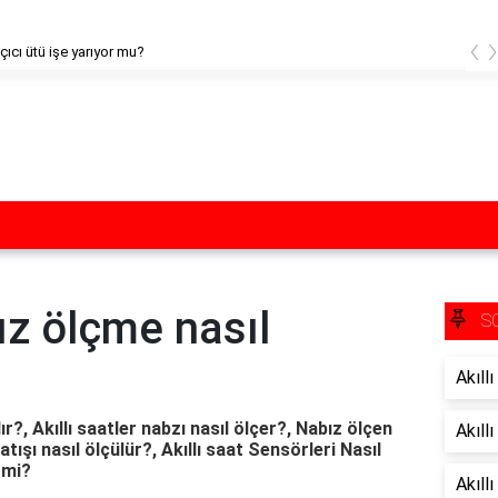
‹
çıcı ütü işe yarıyor mu?
bız ölçme nasıl
S
Akıll
ır?, Akıllı saatler nabzı nasıl ölçer?, Nabız ölçen
Akıll
ışı nasıl ölçülür?, Akıllı saat Sensörleri Nasıl
r mi?
Akıllı