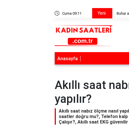
Yeni
e yarıyor mu?
Cuma 09:11
Buhar a
Anasayfa
Akıllı saat na
yapılır?
Akıllı saat nabız ölçme nasıl yapıl
saatler doğru mu?, Telefon kalp at
Çalışır?, Akıllı saat EKG güvenili