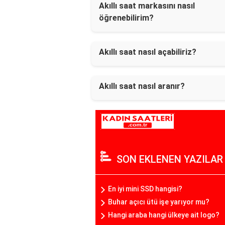
Akıllı saat markasını nasıl
öğrenebilirim?
Akıllı saat nasıl açabiliriz?
Akıllı saat nasıl aranır?
SON EKLENEN YAZILAR
En iyi mini SSD hangisi?
Buhar açıcı ütü işe yarıyor mu?
Hangi araba hangi ülkeye ait logo?