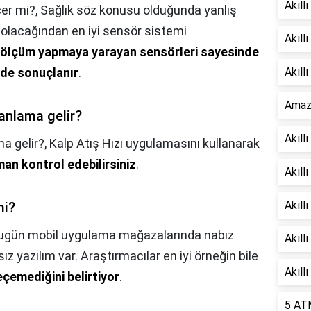
Akıllı
çer mi?,
Sağlık söz konusu olduğunda yanlış
 olacağından en iyi sensör sistemi
Akıll
in ölçüm yapmaya yarayan sensörleri sayesinde
lde sonuçlanır
.
Akıllı
Amazf
 anlama gelir?
Akıllı
ma gelir?,
Kalp Atış Hızı uygulamasını kullanarak
aman kontrol edebilirsiniz
.
Akıll
Akıllı
mi?
ugün mobil uygulama mağazalarında nabız
Akıll
ız yazılım var. Araştırmacılar en iyi örneğin bile
Akıllı
çemediğini belirtiyor
.
5 ATM