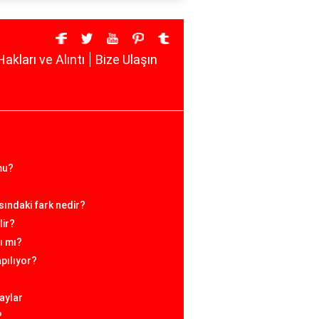
Hakları ve Alıntı
Bize Ulaşın
mu?
asındaki fark nedir?
lir?
ı mı?
apılıyor?
aylar
?