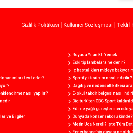
Gizlilik Politikası
Kullanıcı Sözleşmesi
Teklif 
Rüyada Yılan Eti Yemek
Eski tip lambalara ne denir?
İç hastalıkları mideye bakıyor 
donanımları test eder?
Spotify ilk sürüm nasıl indirilir?
iyor?
Dağılış ve nedensellik ilkesi ar
nklendirme nasıl yapılır?
E-okul takdir belgesi nasıl indiri
nedir
Digiturk'ten CBC Sport kaldırıld
Edirne yağlı güreşleri nerede y
r ve Bilgiler
Dünyada konser rekoru kimde?
Metin Uca Nereli? İşte Tüm Det
Fenerbahçe'nin davası ne oldu