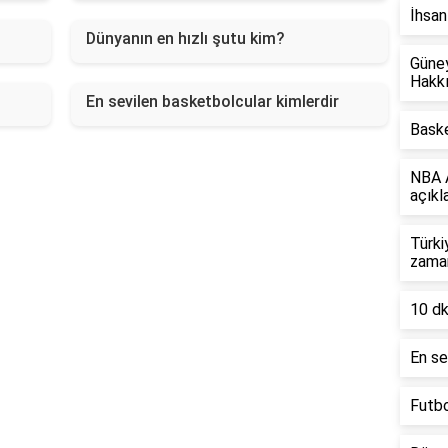
İhsan
Dünyanın en hızlı şutu kim?
Güney
Hakkı
En sevilen basketbolcular kimlerdir
Baske
NBA A
açıkl
Türki
zama
10 dk
En se
Futbo