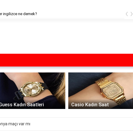
‹
ne demek?
Pul biber 
Guess Kadın Saatleri
Casio Kadın Saat
onya maçı var mı