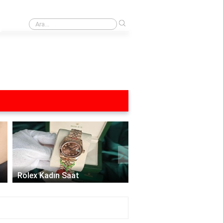
›
ingilizce ne demek?
›
Kadın Saatleri: Zarafet
Zamanın İncelikle Bulu
Rolex Kadın Saat
Aksesuar