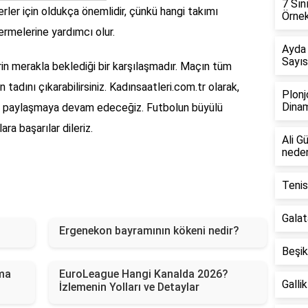
7 Sın
everler için oldukça önemlidir, çünkü hangi takımı
Örnek
rmelerine yardımcı olur.
Ayda
Sayıs
in merakla beklediği bir karşılaşmadır. Maçın tüm
n tadını çıkarabilirsiniz. Kadınsaatleri.com.tr olarak,
Plonj
Dinam
rle paylaşmaya devam edeceğiz. Futbolun büyülü
a başarılar dileriz.
Ali G
neden
Tenis
Galat
Ergenekon bayramının kökeni nedir?
Beşik
ama
EuroLeague Hangi Kanalda 2026?
Galli
İzlemenin Yolları ve Detaylar