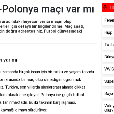
-Polonya maçı var mı
H
Fener
rı arasındaki heyecan verici maçın olup
ler için detaylı bir bilgilendirme. Maç saati,
için doğru adrestesiniz. Futbol dünyasındaki
Hipp 
Totte
Dünya
ı var mı
VW Go
nı zamanda birçok insan için bir tutku ve yaşam tarzıdır.
ları arasında bir maç olup olmadığını öğrenmek
Süper
ız. Türkiye, son yıllarda uluslararası alanda dikkat
Boya 
akım olarak öne çıkıyor. Polonya ise güçlü futbol
tanınmaktadır. Bu iki takımın karşılaşması,
Voley
 kaynağı olmayı sürdürüyor.
Olur?