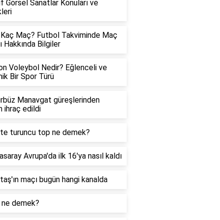
ıf Görsel Sanatlar Konuları ve
leri
 Kaç Maç? Futbol Takviminde Maç
ı Hakkında Bilgiler
on Voleybol Nedir? Eğlenceli ve
ik Bir Spor Türü
ürbüz Manavgat güreşlerinden
 ihraç edildi
te turuncu top ne demek?
asaray Avrupa'da ilk 16'ya nasıl kaldı
taş'ın maçı bugün hangi kanalda
k ne demek?