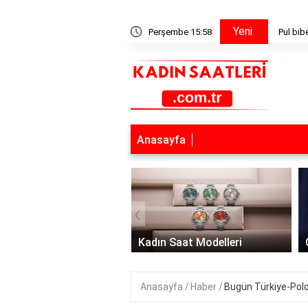
Yeni
Perşembe 15:58
Pul biber ingilizce 
Anasayfa
‹
ce Kadın Saatleri
Kadın Saat Modelleri
Anasayfa
Haber
Bugün Türkiye-Pol