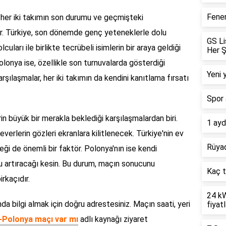
Fener
her iki takımın son durumu ve geçmişteki
. Türkiye, son dönemde genç yeteneklerle dolu
GS Li
uları ile birlikte tecrübeli isimlerin bir araya geldiği
Her Ş
lonya ise, özellikle son turnuvalarda gösterdiği
Yeni 
rşılaşmalar, her iki takımın da kendini kanıtlama fırsatı
Spor 
n büyük bir merakla beklediği karşılaşmalardan biri.
1 ayd
erlerin gözleri ekranlara kilitlenecek. Türkiye'nin ev
Rüyad
ği de önemli bir faktör. Polonya'nın ise kendi
u artıracağı kesin. Bu durum, maçın sonucunu
Kaç t
rkaçıdır.
24 kW
a bilgi almak için doğru adrestesiniz. Maçın saati, yeri
fiyatl
-Polonya maçı var mı
adlı kaynağı ziyaret