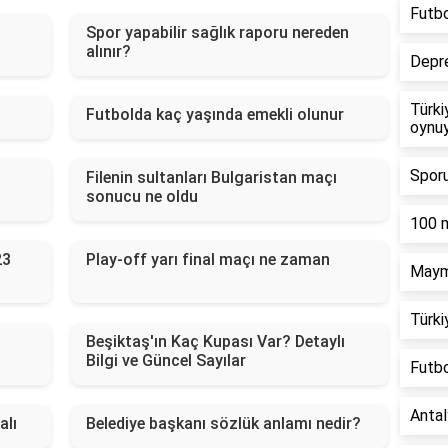
Futbo
Spor yapabilir sağlık raporu nereden
alınır?
Depr
Türki
Futbolda kaç yaşında emekli olunur
oynu
Sporu
Filenin sultanları Bulgaristan maçı
sonucu ne oldu
100 m
23
Play-off yarı final maçı ne zaman
Maymu
Türki
Beşiktaş'ın Kaç Kupası Var? Detaylı
Bilgi ve Güncel Sayılar
Futbo
Antal
alı
Belediye başkanı sözlük anlamı nedir?