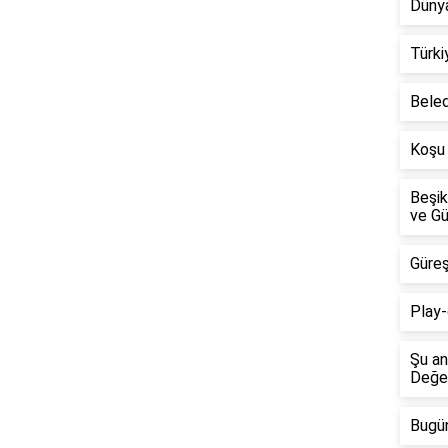
Dünya
Türki
Beled
Koşu 
Beşik
ve Gü
Güreş
Play-
Şu an
Değer
Bugün