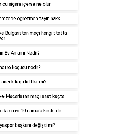
lcu sigara içerse ne olur
emzede öğretmen tayin hakkı
ye Bulgaristan maçı hangi statta
yor
n Eş Anlamı Nedir?
etre koşusu nedir?
ncuk kapı kilitler mi?
ye-Macaristan maçı saat kaçta
lda en iyi 10 numara kimlerdir
yaspor başkanı değişti mi?