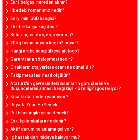
Eur1 belgesi nereden alınır?
Ilk edebi romanımız nedir?
En iyi mini SSD hangisi?
18 litre kargo kaç desi?
Buhar açıcı ütü işe yarıyor mu?
20 kg tavan boyası kaç m2 boyar?
Hangi araba hangi ülkeye ait logo?
Garanti ana sözleşmesi nedir?
Çırakların stajyerlere oranı ne olmalıdır?
Takip mesafesi nasıl ölçülür?
Atatürk'ün çevresindeki insanların görüşlerini ve
düşüncelerini alması hangi kişilik özelliğini gösteriyor?
Kısa farlar neden yanmıyor?
Rüyada Yılan Eti Yemek
Pul biber ingilizce ne demek?
Eski tip lambalara ne denir?
Aktif durum ne anlama geliyor?
İç hastalıkları mideye bakıyor mu?