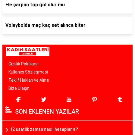
Ele çarpan top gol olur mu
Voleybolda maç kaç set alınca biter
Gizlilik Politikası
Kullanıcı Sözleşmesi
Teklif Hakları ve Alıntı
Bize Ulaşın
SON EKLENEN YAZILAR
12 saatlik zaman nasıl hesaplanır?