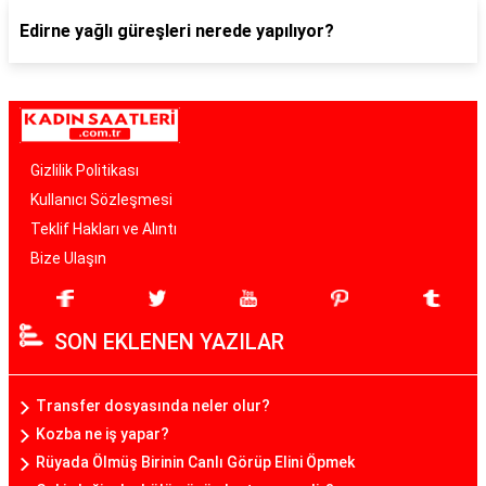
Edirne yağlı güreşleri nerede yapılıyor?
Gizlilik Politikası
Kullanıcı Sözleşmesi
Teklif Hakları ve Alıntı
Bize Ulaşın
SON EKLENEN YAZILAR
Transfer dosyasında neler olur?
Kozba ne iş yapar?
Rüyada Ölmüş Birinin Canlı Görüp Elini Öpmek