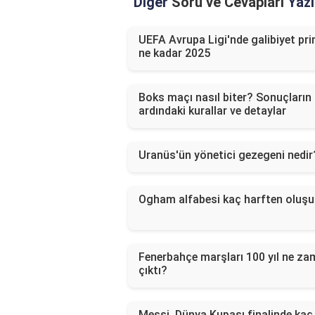
Diğer
Soru ve Cevapları
Yazı
UEFA Avrupa Ligi'nde galibiyet pri
ne kadar 2025
Boks maçı nasıl biter? Sonuçların
ardındaki kurallar ve detaylar
Uranüs'ün yönetici gezegeni nedir
Ogham alfabesi kaç harften oluşu
Fenerbahçe marşları 100 yıl ne z
çıktı?
Messi, Dünya Kupası finalinde kaç