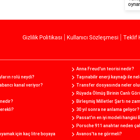
oyna
Gizlilik Politikası
Kullanıcı Sözleşmesi
Teklif 
Anna Freud'un teorisi nedir?
arın rolü neydi?
Taşınabilir enerji kaynağı ile nel
yabancı kanal veriyor?
Transfer dosyasında neler olu
Rüyada Ölmüş Birinin Canlı Gör
 nedir?
Birleşmiş Milletler Şartı ne za
erekli?
30 yıl sonra ne anlama geliyor?
Passat'ın en iyi modeli hangisi 
Porsche 911 anahtar neden ça
boyamak için kaç litre boyaya
Avanos'ta ne görmeli?