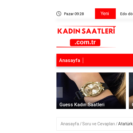
Yeni
ya'sında samurayların rolü neydi?
Pazar 09:28
Edo dön
Anasayfa
‹
 Saat Modelleri
Guess Kadın Saatleri
Anasayfa
Soru ve Cevapları
Atatürk