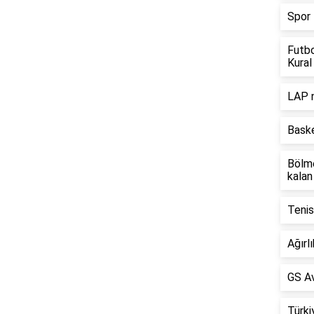
Spor 
Futbo
Kural 
LAP n
Baske
Bölme
kalan
Tenis
Ağırl
GS Av
Türki