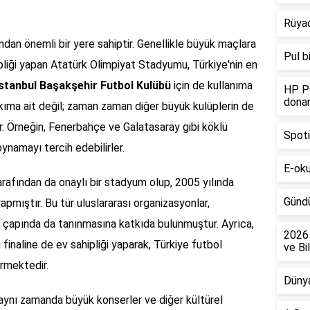
Rüyad
ndan önemli bir yere sahiptir. Genellikle büyük maçlara
Pul b
ipliği yapan Atatürk Olimpiyat Stadyumu, Türkiye'nin en
İstanbul Başakşehir Futbol Kulübü
için de kullanıma
HP PC
donan
kıma ait değil; zaman zaman diğer büyük kulüplerin de
. Örneğin, Fenerbahçe ve Galatasaray gibi köklü
Spotif
ynamayı tercih edebilirler.
E-okul
afından da onaylı bir stadyum olup, 2005 yılında
Gündü
yapmıştır. Bu tür uluslararası organizasyonlar,
 çapında da tanınmasına katkıda bulunmuştur. Ayrıca,
2026 
finaline de ev sahipliği yaparak, Türkiye futbol
ve Bil
ürmektedir.
Dünya
aynı zamanda büyük konserler ve diğer kültürel