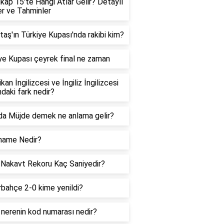
kap 15'te Hangi Atlar Gelir? Detaylı
ler ve Tahminler
taş'ın Türkiye Kupası'nda rakibi kim?
ye Kupası çeyrek final ne zaman
kan İngilizcesi ve İngiliz İngilizcesi
ndaki fark nedir?
a Müjde demek ne anlama gelir?
name Nedir?
Nakavt Rekoru Kaç Saniyedir?
bahçe 2-0 kime yenildi?
nerenin kod numarası nedir?