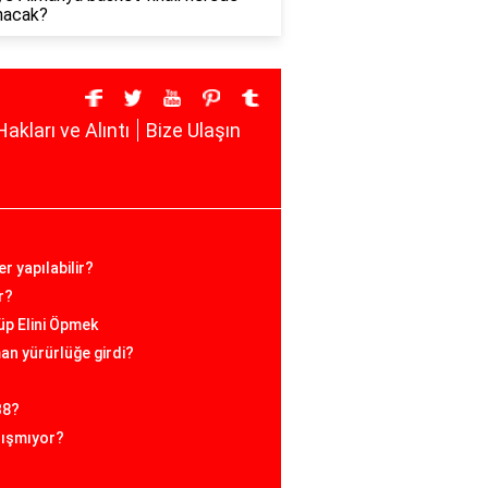
nacak?
Hakları ve Alıntı
Bize Ulaşın
er yapılabilir?
r?
üp Elini Öpmek
man yürürlüğe girdi?
B8?
lışmıyor?