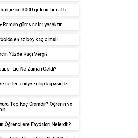
bahçe'nin 3000 golunu kim attı
-Romen güreş neler yasaktır
bolda en az boy kaç olmalı
cın Yüzde Kaçı Vergi?
üper Lig Ne Zaman Geldi?
ye neden dünya kulüp kupasında
ara Top Kaç Gramdır? Öğrenin ve
inin
n Öğrencilere Faydaları Nelerdir?