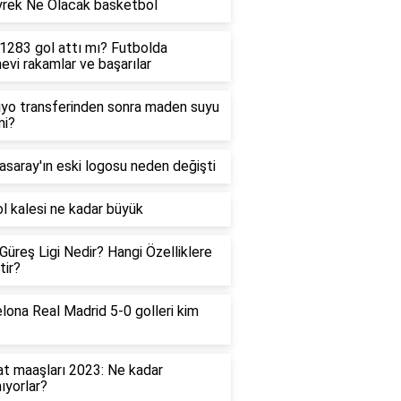
rek Ne Olacak basketbol
1283 gol attı mı? Futbolda
evi rakamlar ve başarılar
yo transferinden sonra maden suyu
 mi?
asaray'ın eski logosu neden değişti
l kalesi ne kadar büyük
 Güreş Ligi Nedir? Hangi Özelliklere
tir?
lona Real Madrid 5-0 golleri kim
t maaşları 2023: Ne kadar
ıyorlar?