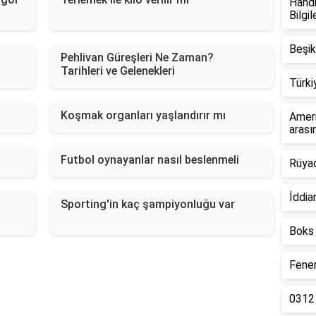
Handi
Bilgi
Beşik
Pehlivan Güreşleri Ne Zaman?
Tarihleri ve Gelenekleri
Türki
Koşmak organları yaşlandırır mı
Ameri
arası
Futbol oynayanlar nasıl beslenmeli
Rüyad
İddia
Sporting'in kaç şampiyonluğu var
Boks 
Fener
0312 