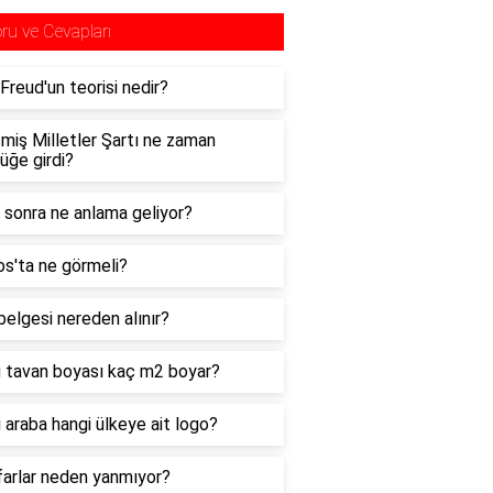
ru ve Cevapları
Freud'un teorisi nedir?
şmiş Milletler Şartı ne zaman
lüğe girdi?
l sonra ne anlama geliyor?
s'ta ne görmeli?
belgesi nereden alınır?
 tavan boyası kaç m2 boyar?
 araba hangi ülkeye ait logo?
farlar neden yanmıyor?