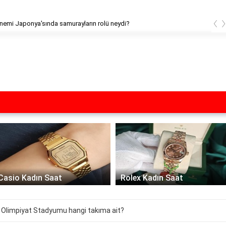
‹
emi Japonya'sında samurayların rolü neydi?
Casio Kadın Saat
Rolex Kadın Saat
 Olimpiyat Stadyumu hangi takıma ait?