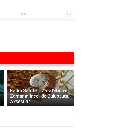
›
Edo dönemi Japonya'sında samurayların rolü neydi?
›
Kadın Saatleri: Zarafetin ve
Zamanın İncelikle Buluştuğu
Aksesuar
Versace Kadın Saatleri