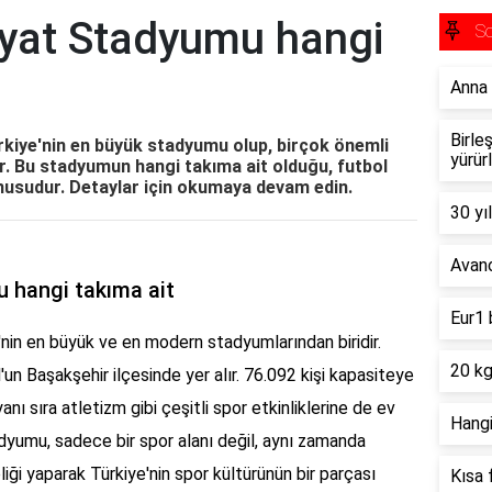
iyat Stadyumu hangi
So
Anna 
Birle
kiye'nin en büyük stadyumu olup, birçok önemli
yürür
ır. Bu stadyumun hangi takıma ait olduğu, futbol
onusudur. Detaylar için okumaya devam edin.
30 yı
Avano
 hangi takıma ait
Eur1 
nin en büyük ve en modern stadyumlarından biridir.
20 kg
un Başakşehir ilçesinde yer alır. 76.092 kişi kapasiteye
anı sıra atletizm gibi çeşitli spor etkinliklerine de ev
Hangi
adyumu, sadece bir spor alanı değil, aynı zamanda
iği yaparak Türkiye'nin spor kültürünün bir parçası
Kısa 