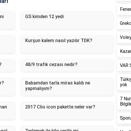
ları
Fener
mi
GS kimden 12 yedi
Greko
Voley
Kurşun kalem nasıl yazılır TDK?
Kazan
?
48/9 trafik cezası nedir?
VAR S
Türki
r?
Babamdan tarla miras kaldı ne
yok
yapmalıyım?
7 Num
Bilgil
aman
2017 Clio icon pakette neler var?
Sporu
 gol
Terlemek ile kilo verilir mi