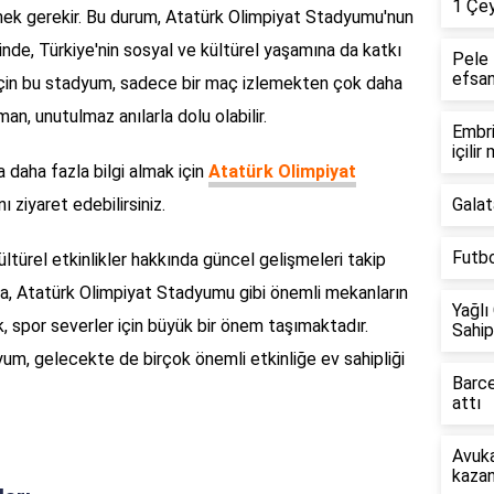
1 Çey
irtmek gerekir. Bu durum, Atatürk Olimpiyat Stadyumu'nun
inde, Türkiye'nin sosyal ve kültürel yaşamına da katkı
Pele 
efsan
r için bu stadyum, sadece bir maç izlemekten çok daha
an, unutulmaz anılarla dolu olabilir.
Embri
içilir
daha fazla bilgi almak için
Atatürk Olimpiyat
ı ziyaret edebilirsiniz.
Galat
Futbo
ültürel etkinlikler hakkında güncel gelişmeleri takip
, Atatürk Olimpiyat Stadyumu gibi önemli mekanların
Yağlı
k, spor severler için büyük bir önem taşımaktadır.
Sahip
yum, gelecekte de birçok önemli etkinliğe ev sahipliği
Barce
attı
Avuka
kazan