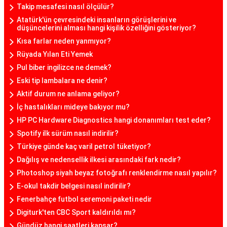
Takip mesafesi nasıl ölçülür?
Atatürk'ün çevresindeki insanların görüşlerini ve
düşüncelerini alması hangi kişilik özelliğini gösteriyor?
Kısa farlar neden yanmıyor?
Rüyada Yılan Eti Yemek
Pul biber ingilizce ne demek?
Eski tip lambalara ne denir?
Aktif durum ne anlama geliyor?
İç hastalıkları mideye bakıyor mu?
HP PC Hardware Diagnostics hangi donanımları test eder?
Spotify ilk sürüm nasıl indirilir?
Türkiye günde kaç varil petrol tüketiyor?
Dağılış ve nedensellik ilkesi arasındaki fark nedir?
Photoshop siyah beyaz fotoğrafı renklendirme nasıl yapılır?
E-okul takdir belgesi nasıl indirilir?
Fenerbahçe futbol seremoni paketi nedir
Digiturk'ten CBC Sport kaldırıldı mı?
Gündüz hangi saatleri kapsar?