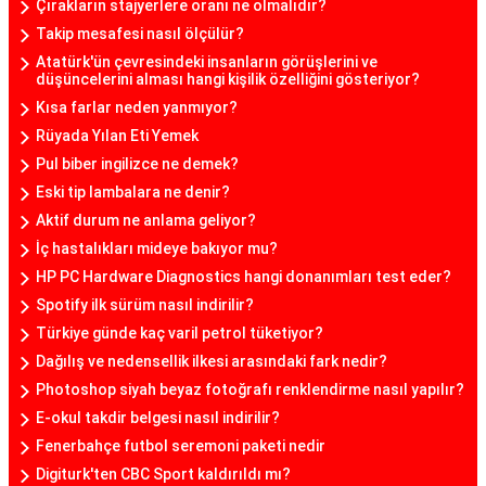
Çırakların stajyerlere oranı ne olmalıdır?
Takip mesafesi nasıl ölçülür?
Atatürk'ün çevresindeki insanların görüşlerini ve
düşüncelerini alması hangi kişilik özelliğini gösteriyor?
Kısa farlar neden yanmıyor?
Rüyada Yılan Eti Yemek
Pul biber ingilizce ne demek?
Eski tip lambalara ne denir?
Aktif durum ne anlama geliyor?
İç hastalıkları mideye bakıyor mu?
HP PC Hardware Diagnostics hangi donanımları test eder?
Spotify ilk sürüm nasıl indirilir?
Türkiye günde kaç varil petrol tüketiyor?
Dağılış ve nedensellik ilkesi arasındaki fark nedir?
Photoshop siyah beyaz fotoğrafı renklendirme nasıl yapılır?
E-okul takdir belgesi nasıl indirilir?
Fenerbahçe futbol seremoni paketi nedir
Digiturk'ten CBC Sport kaldırıldı mı?