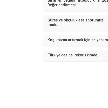
Şu an en değerli futbolcu kim? 20
Değerlendirmesi
Güreş ve okçuluk ata sporumuz
mudur
Koşu hızını artırmak için ne yapılm
Türkiye desibel rekoru kimde