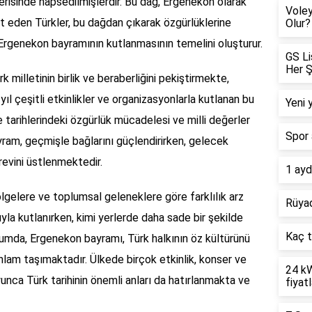
çerisinde hapsedilmişlerdir. Bu dağ, Ergenekon olarak
Voley
t eden Türkler, bu dağdan çıkarak özgürlüklerine
Olur?
 Ergenekon bayramının kutlanmasının temelini oluşturur.
GS Li
Her Ş
milletinin birlik ve beraberliğini pekiştirmekte,
yıl çeşitli etkinlikler ve organizasyonlarla kutlanan bu
Yeni 
tarihlerindeki özgürlük mücadelesi ve milli değerler
Spor 
ayram, geçmişle bağlarını güçlendirirken, gelecek
revini üstlenmektedir.
1 ayd
ölgelere ve toplumsal geleneklere göre farklılık arz
Rüyad
uyla kutlanırken, kimi yerlerde daha sade bir şekilde
Kaç t
rumda, Ergenekon bayramı, Türk halkının öz kültürünü
 anlam taşımaktadır. Ülkede birçok etkinlik, konser ve
24 kW
nca Türk tarihinin önemli anları da hatırlanmakta ve
fiyatl