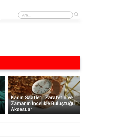
›
Hangi araba hangi ülkeye ait logo?
›
Kadın Saatleri: Zarafetin ve
Zamanın İncelikle Buluştuğu
Aksesuar
Versace Kadın Saatleri