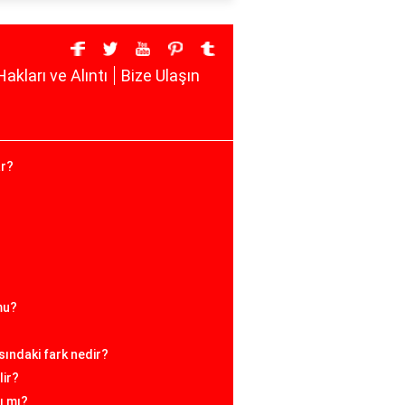
Hakları ve Alıntı
Bize Ulaşın
ar?
mu?
asındaki fark nedir?
lir?
ı mı?