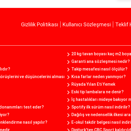
Gizlilik Politikası
Kullanıcı Sözleşmesi
Teklif 
20 kg tavan boyası kaç m2 boy
Garanti ana sözleşmesi nedir?
lıdır?
Takip mesafesi nasıl ölçülür?
görüşlerini ve düşüncelerini alması
Kısa farlar neden yanmıyor?
Rüyada Yılan Eti Yemek
Eski tip lambalara ne denir?
İç hastalıkları mideye bakıyor 
donanımları test eder?
Spotify ilk sürüm nasıl indirilir?
iyor?
Dağılış ve nedensellik ilkesi ar
nklendirme nasıl yapılır?
E-okul takdir belgesi nasıl indiri
nedir
Digiturk'ten CBC Sport kaldırıld