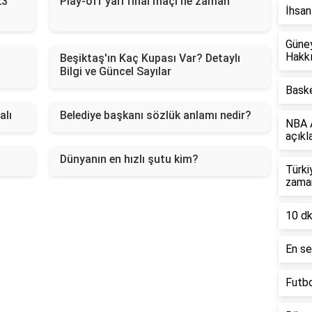
23
Play-off yarı final maçı ne zaman
İhsan
Güney
Hakkı
Beşiktaş'ın Kaç Kupası Var? Detaylı
Bilgi ve Güncel Sayılar
Baske
alı
Belediye başkanı sözlük anlamı nedir?
NBA A
açıkl
Dünyanın en hızlı şutu kim?
Türki
zama
10 dk
En se
Futbo