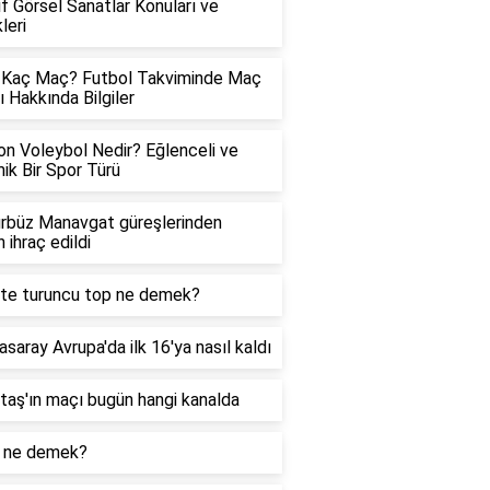
ıf Görsel Sanatlar Konuları ve
leri
 Kaç Maç? Futbol Takviminde Maç
ı Hakkında Bilgiler
on Voleybol Nedir? Eğlenceli ve
ik Bir Spor Türü
ürbüz Manavgat güreşlerinden
 ihraç edildi
te turuncu top ne demek?
asaray Avrupa'da ilk 16'ya nasıl kaldı
taş'ın maçı bugün hangi kanalda
k ne demek?