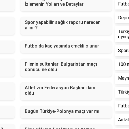
Futbo
İzlemenin Yolları ve Detaylar
Depr
Spor yapabilir sağlık raporu nereden
alınır?
Türki
oynu
Futbolda kaç yaşında emekli olunur
Sporu
Filenin sultanları Bulgaristan maçı
100 m
sonucu ne oldu
Maymu
Atletizm Federasyon Başkanı kim
Türki
oldu
Futbo
Bugün Türkiye-Polonya maçı var mı
Antal