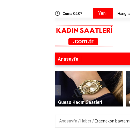
Yeni
 ülkeye ait logo?
Cuma 05:07
Hangi a
Anasayfa
‹
 Saat Modelleri
Guess Kadın Saatleri
Anasayfa
Haber
Ergenekon bayramın