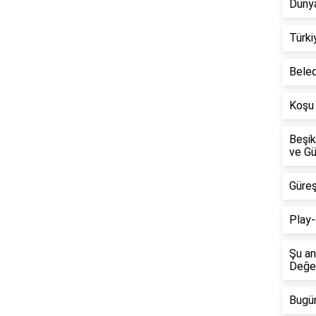
Dünya
Türki
Beled
Koşu 
Beşik
ve Gü
Güreş
Play-
Şu an
Değer
Bugün