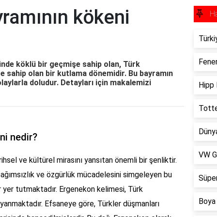
ramının kökeni
H
Türki
Fener
nde köklü bir geçmişe sahip olan, Türk
ere sahip olan bir kutlama dönemidir. Bu bayramın
olaylarla doludur. Detayları için makalemizi
Hipp 
Totte
Dünya
ni nedir?
VW Go
hsel ve kültürel mirasını yansıtan önemli bir şenliktir.
bağımsızlık ve özgürlük mücadelesini simgeleyen bu
Süper
r yer tutmaktadır. Ergenekon kelimesi, Türk
Boya 
dayanmaktadır. Efsaneye göre, Türkler düşmanları