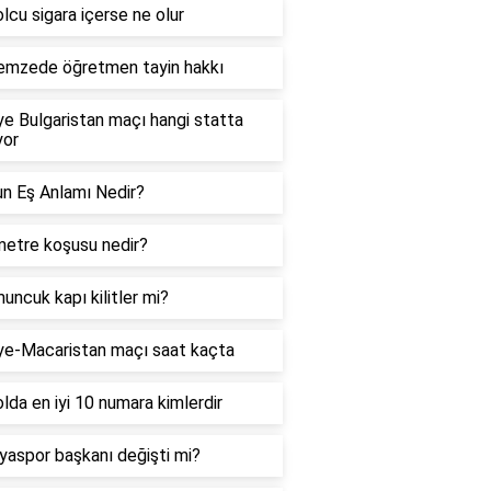
lcu sigara içerse ne olur
emzede öğretmen tayin hakkı
ye Bulgaristan maçı hangi statta
yor
n Eş Anlamı Nedir?
etre koşusu nedir?
ncuk kapı kilitler mi?
ye-Macaristan maçı saat kaçta
lda en iyi 10 numara kimlerdir
yaspor başkanı değişti mi?