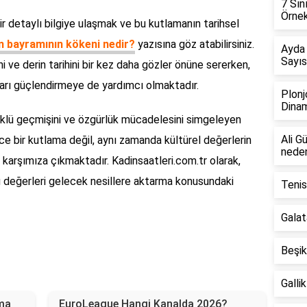
7 Sın
Örnek
r detaylı bilgiye ulaşmak ve bu kutlamanın tarihsel
 bayramının kökeni nedir?
yazısına göz atabilirsiniz.
Ayda
Sayıs
i ve derin tarihini bir kez daha gözler önüne sererken,
ları güçlendirmeye de yardımcı olmaktadır.
Plonj
Dinam
öklü geçmişini ve özgürlük mücadelesini simgeleyen
Ali G
ece bir kutlama değil, aynı zamanda kültürel değerlerin
neden
 karşımıza çıkmaktadır. Kadinsaatleri.com.tr olarak,
u değerleri gelecek nesillere aktarma konusundaki
Tenis
Galat
Beşik
Galli
ama
EuroLeague Hangi Kanalda 2026?