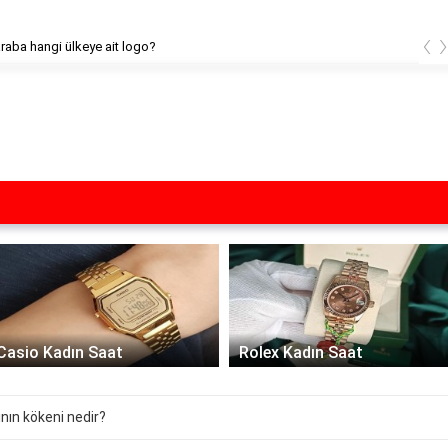
‹
raba hangi ülkeye ait logo?
Casio Kadın Saat
Rolex Kadın Saat
ın kökeni nedir?