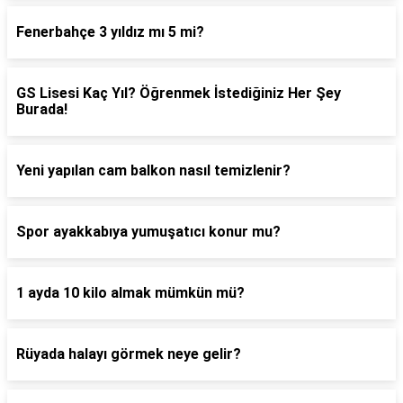
Fenerbahçe 3 yıldız mı 5 mi?
GS Lisesi Kaç Yıl? Öğrenmek İstediğiniz Her Şey
Burada!
Yeni yapılan cam balkon nasıl temizlenir?
Spor ayakkabıya yumuşatıcı konur mu?
1 ayda 10 kilo almak mümkün mü?
Rüyada halayı görmek neye gelir?