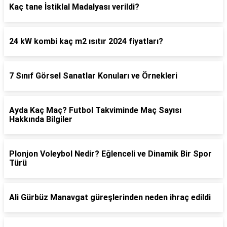
Kaç tane İstiklal Madalyası verildi?
24 kW kombi kaç m2 ısıtır 2024 fiyatları?
7 Sınıf Görsel Sanatlar Konuları ve Örnekleri
Ayda Kaç Maç? Futbol Takviminde Maç Sayısı
Hakkında Bilgiler
Plonjon Voleybol Nedir? Eğlenceli ve Dinamik Bir Spor
Türü
Ali Gürbüz Manavgat güreşlerinden neden ihraç edildi