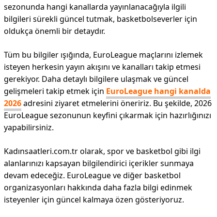
sezonunda hangi kanallarda yayınlanacağıyla ilgili
bilgileri sürekli güncel tutmak, basketbolseverler için
oldukça önemli bir detaydır.
Tüm bu bilgiler ışığında, EuroLeague maçlarını izlemek
isteyen herkesin yayın akışını ve kanalları takip etmesi
gerekiyor. Daha detaylı bilgilere ulaşmak ve güncel
gelişmeleri takip etmek için
EuroLeague hangi kanalda
2026
adresini ziyaret etmelerini öneririz. Bu şekilde, 2026
EuroLeague sezonunun keyfini çıkarmak için hazırlığınızı
yapabilirsiniz.
Kadınsaatleri.com.tr olarak, spor ve basketbol gibi ilgi
alanlarınızı kapsayan bilgilendirici içerikler sunmaya
devam edeceğiz. EuroLeague ve diğer basketbol
organizasyonları hakkında daha fazla bilgi edinmek
isteyenler için güncel kalmaya özen gösteriyoruz.