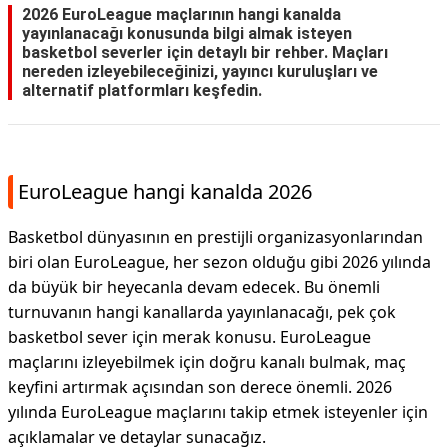
2026 EuroLeague maçlarının hangi kanalda
yayınlanacağı konusunda bilgi almak isteyen
basketbol severler için detaylı bir rehber. Maçları
nereden izleyebileceğinizi, yayıncı kuruluşları ve
alternatif platformları keşfedin.
EuroLeague hangi kanalda 2026
Basketbol dünyasının en prestijli organizasyonlarından
biri olan EuroLeague, her sezon olduğu gibi 2026 yılında
da büyük bir heyecanla devam edecek. Bu önemli
turnuvanın hangi kanallarda yayınlanacağı, pek çok
basketbol sever için merak konusu. EuroLeague
maçlarını izleyebilmek için doğru kanalı bulmak, maç
keyfini artırmak açısından son derece önemli. 2026
yılında EuroLeague maçlarını takip etmek isteyenler için
açıklamalar ve detaylar sunacağız.