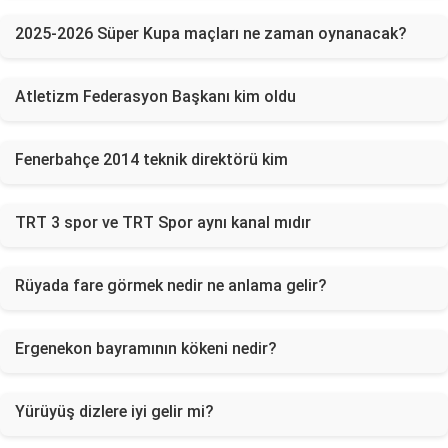
2025-2026 Süper Kupa maçları ne zaman oynanacak?
Atletizm Federasyon Başkanı kim oldu
Fenerbahçe 2014 teknik direktörü kim
TRT 3 spor ve TRT Spor aynı kanal mıdır
Rüyada fare görmek nedir ne anlama gelir?
Ergenekon bayramının kökeni nedir?
Yürüyüş dizlere iyi gelir mi?